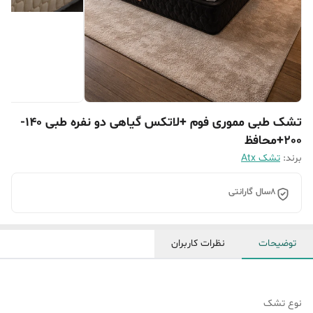
تشک طبی مموری فوم +لاتکس گیاهی دو نفره طبی 140-
200+محافظ
برند:
تشک Atx
8سال گارانتی
توضیحات
نظرات کاربران
نوع تشک