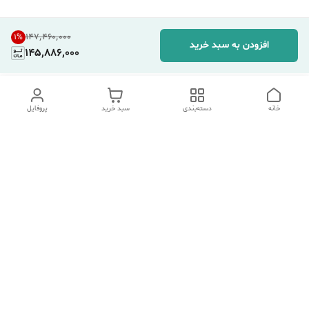
۱۴۷٬۴۶۰٬۰۰۰
1
%
افزودن به سبد خرید
145,886,000
خانه
دسته‌بندی
سبد خرید
پروفایل
دسترسی سریع
تماس با ما
شکایات
درباره ما
قوانین و مقررات
سیاست حریم خصوصی