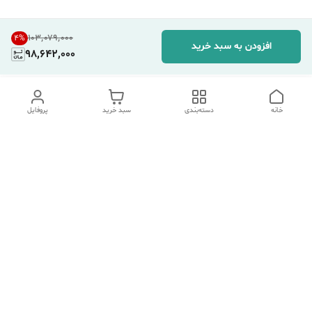
۱۰۳٬۰۷۹٬۰۰۰
4
%
افزودن به سبد خرید
98,642,000
خانه
دسته‌بندی
سبد خرید
پروفایل
دسترسی سریع
تماس با ما
شکایات
درباره ما
قوانین و مقررات
سیاست حریم خصوصی