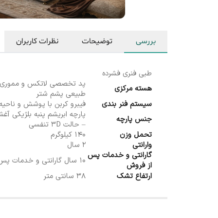
بررسی
توضیحات
نظرات کاربران
طبی فنری فشرده
پد تخصصی لاتکس و مموری فو
هسته مرکزی
طبیعی پشم شتر
فیبرو کربن با پوشش و ناحیه‌
سیستم فنر بندی
پارچه ابریشم پنبه بلژیکی آغشته
جنس پارچه
– حالت 3D تنفسی
140 کیلوگرم
تحمل وزن
2 سال
وارانتی
گارانتی و خدمات پس
۱۰ سال گارانتی و خدمات پس از فروش
از فروش
38 سانتی متر
ارتفاع تشک