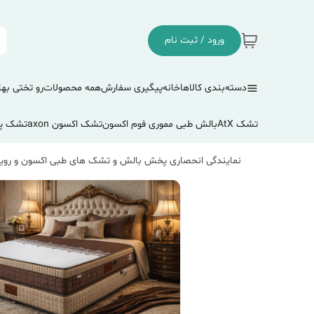
ورود / ثبت نام
دسته‌بندی کالاها
خانه
پیگیری سفارش
همه محصولات
رو تختی بها
تشک AtX
بالش طبی مموری فوم اکسون
تشک اکسون axon
تشک پ
نمایندگی انحصاری پخش بالش و تشک های طبی اکسون و رویا