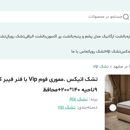
جستجو در محصولات
ره
بالشت ارگانیک مدل پشم و پنبه
بالشت ‍‍‍پر اکسون
بالشت الیافی
تشک رویال
تشک
دکس
تشک vip
تشک رویا
تماس با ما
 در مشهد
تشک vip
تشک اتیکس .مموری فوم Vip با فنر
9ناحیه 140*200+محافظ
برند:
تشک Atx
دسته‌بندی
:
تشک vip