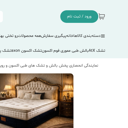
ورود / ثبت نام
دسته‌بندی کالاها
خانه
پیگیری سفارش
همه محصولات
رو تختی بها
تشک AtX
بالش طبی مموری فوم اکسون
تشک اکسون axon
تشک پ
نمایندگی انحصاری پخش بالش و تشک های طبی اکسون و رویا