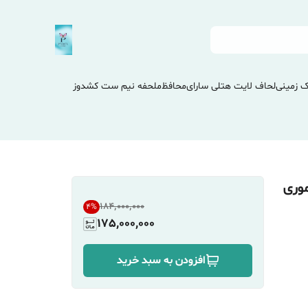
 زمینی
لحاف لایت هتلی سارای
محافظ
ملحفه نیم ست کشدوز
تکس +مموری
۱۸۴٬۰۰۰٬۰۰۰
4
%
175,000,000
افزودن به سبد خرید