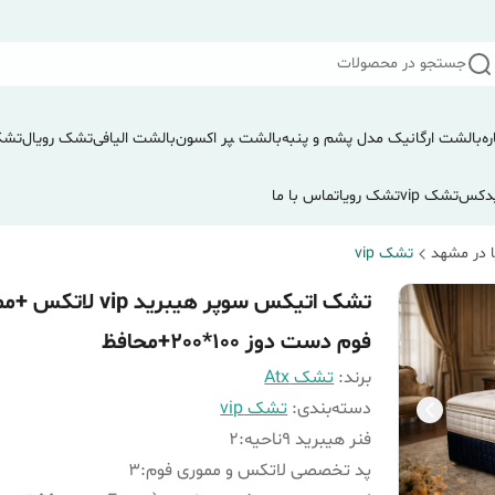
جستجو در محصولات
ره
بالشت ارگانیک مدل پشم و پنبه
بالشت ‍‍‍پر اکسون
بالشت الیافی
تشک رویال
تشک
دکس
تشک vip
تشک رویا
تماس با ما
 در مشهد
تشک vip
تشک اتیکس سوپر هیبرید vip لا
فوم دست دوز 100*200+محافظ
برند:
تشک Atx
دسته‌بندی
:
تشک vip
فنر هیبرید 9ناحیه
:
2
پد تخصصی لاتکس و مموری فوم
:
3