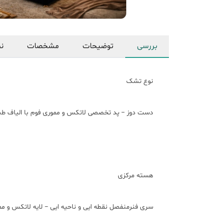
بررسی
توضیحات
مشخصات
نظ
نوع تشک
دست دوز – پد تخصصی لاتکس و مموری فوم با الیاف طبیعی –
هسته مرکزی
سری فنرمنفصل نقطه ایی و ناحیه ایی – لایه لاتکس و مموری فوم air top و پشم شتر ب