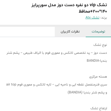
تشک vip دو نفره دست دوز مدل سورپرایز
140*200+محافظ
برند:
تشک Atx
توضیحات
نظرات کاربران
نوع تشک
دست دوز – پد تخصصی لاتکس و مموری فوم با الیاف طبیعی – پشم شتر
بندیا-BANDIA
هسته مرکزی
سری فنرمنفصل نقطه ایی و ناحیه ایی – لایه لاتکس و مموری فوم air top
و پشم شتر بندیا (BANDIA)
ارتفاع تشک