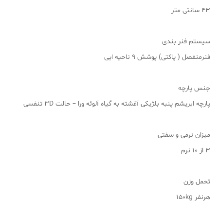
43 سانتی متر
سیستم فنر بندی
فنرمنفصل ( پاکتی) پوشش 9 ناحیه ایی
جنس پارچه
پارچه ابریشم پنبه بلژیکی آغشته به گیاه آلوئه ورا – حالت 3D تنفسی
میزان نرمی و سفتی
3 از 10 نرم
تحمل وزن
هرنفر 150kg