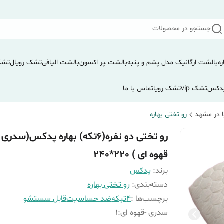
جستجو در محصولات
ره
بالشت ارگانیک مدل پشم و پنبه
بالشت ‍‍‍پر اکسون
بالشت الیافی
تشک رویال
تشک
دکس
تشک vip
تشک رویا
تماس با ما
 در مشهد
رو تختی بهاره
رو تختی دو نفره(۶تکه) بهاره پدکس(سدری 
قهوه ای ) 220*240
برند:
پدکس
دسته‌بندی
:
رو تختی بهاره
برچسب‌ها :
4تیکه
ضد حساسیت
قابل سستشو
سدری -قهوه ای
:
1