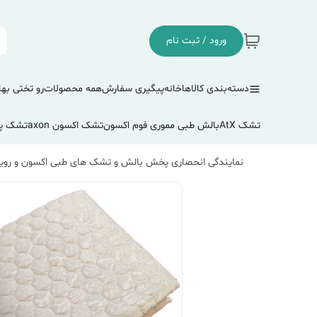
ورود / ثبت نام
دسته‌بندی کالاها
خانه
پیگیری سفارش
همه محصولات
رو تختی بها
تشک AtX
بالش طبی مموری فوم اکسون
تشک اکسون axon
تشک پ
نمایندگی انحصاری پخش بالش و تشک های طبی اکسون و رویا