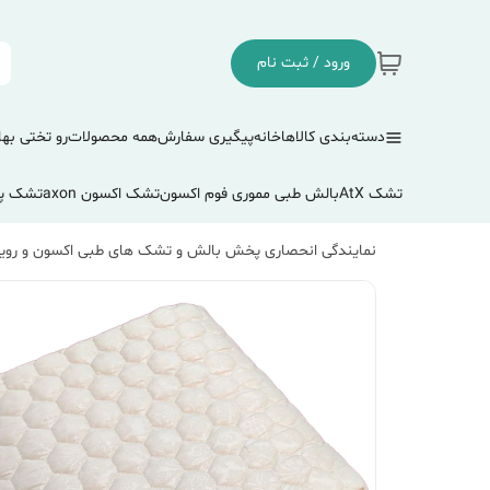
ورود / ثبت نام
دسته‌بندی کالاها
خانه
پیگیری سفارش
همه محصولات
رو تختی بها
تشک AtX
بالش طبی مموری فوم اکسون
تشک اکسون axon
تشک پ
نمایندگی انحصاری پخش بالش و تشک های طبی اکسون و رویا