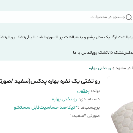
جستجو در محصولات
ره
بالشت ارگانیک مدل پشم و پنبه
بالشت ‍‍‍پر اکسون
بالشت الیافی
تشک رویال
تشک
دکس
تشک vip
تشک رویا
تماس با ما
 در مشهد
رو تختی بهاره
رو تختی یک نفره بهاره پدکس(سفید /صورت
برند:
پدکس
دسته‌بندی
:
رو تختی بهاره
برچسب‌ها :
4تیکه
ضد حساسیت
قابل سستشو
صورتی *سفید
:
1