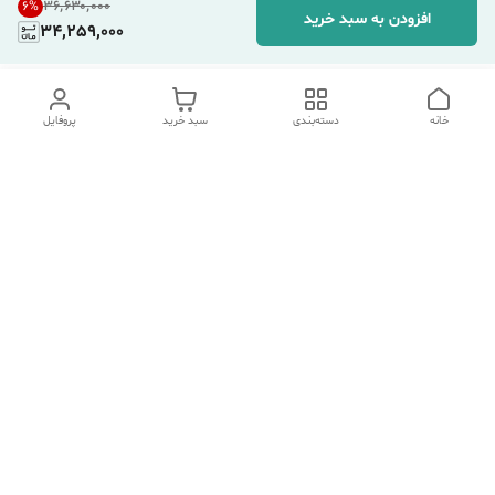
۳۶٬۶۳۰٬۰۰۰
6
%
افزودن به سبد خرید
34,259,000
خانه
دسته‌بندی
سبد خرید
پروفایل
دسترسی سریع
تماس با ما
شکایات
درباره ما
قوانین و مقررات
سیاست حریم خصوصی
هفت روز هفته ، ۲۴ ساعت شبانه‌روز پاسخگوی شما هستیم.
شماره تماس
09354305088