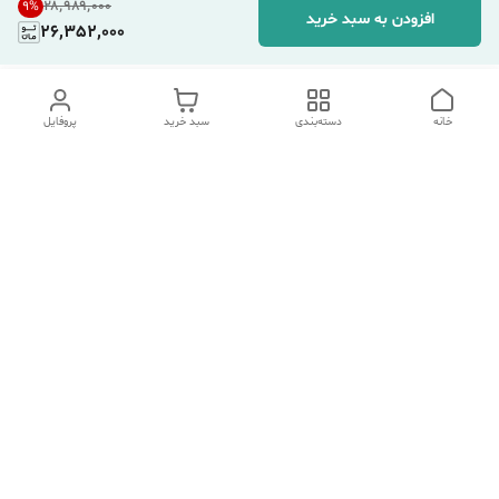
۲۸٬۹۸۹٬۰۰۰
9
%
افزودن به سبد خرید
26,352,000
خانه
دسته‌بندی
سبد خرید
پروفایل
دسترسی سریع
تماس با ما
شکایات
درباره ما
قوانین و مقررات
سیاست حریم خصوصی
هفت روز هفته ، ۲۴ ساعت شبانه‌روز پاسخگوی شما هستیم.
شماره تماس
09354305088