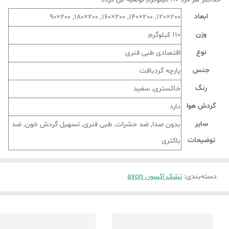
ابعاد
200×120, 200×140, 200×160, 200×180, 200×90
وزن
110 کیلوگرم
نوع
اقتصادی طبی فنری
جنس
پارچه گردبافت
رنگ
خاکستری, سفید
گردش هوا
دارد
سایر
بدون صدا, ضد حشرات, طبی فنری, تسهیل گردش خون, ضد
توضیحات
باکتری
دسته‌بندی
:
تشک اکسون axon