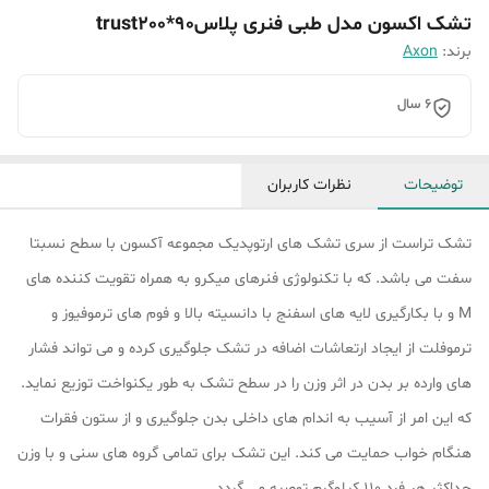
تشک اکسون مدل طبی فنری پلاسtrust200*90
برند:
Axon
6 سال
توضیحات
نظرات کاربران
تشک تراست از سری تشک های ارتوپدیک مجموعه آکسون با سطح نسبتا
سفت می باشد. که با تکنولوژی فنرهای میکرو به همراه تقویت کننده های
M و با بکارگیری لایه های اسفنج با دانسیته بالا و فوم های ترموفیوز و
ترموفلت از ایجاد ارتعاشات اضافه در تشک جلوگیری کرده و می تواند فشار
های وارده بر بدن در اثر وزن را در سطح تشک به طور یکنواخت توزیع نماید.
که این امر از آسیب به اندام های داخلی بدن جلوگیری و از ستون فقرات
هنگام خواب حمایت می کند. این تشک برای تمامی گروه های سنی و با وزن
حداکثر هر فرد 110 کیلوگرم توصیه می گردد