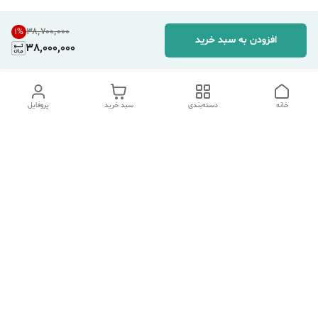
۳۸٬۷۰۰٬۰۰۰
1
%
افزودن به سبد خرید
38,000,000
خانه
دسته‌بندی
سبد خرید
پروفایل
دسترسی سریع
تماس با ما
شکایات
درباره ما
قوانین و مقررات
سیاست حریم خصوصی