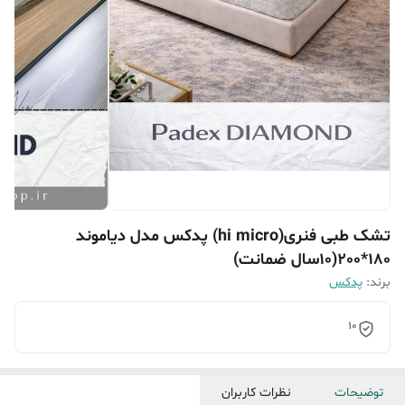
تشک طبی فنری(hi micro) پدکس مدل دیاموند
180*200(۱۰سال ضمانت)
برند:
پدکس
10
توضیحات
نظرات کاربران