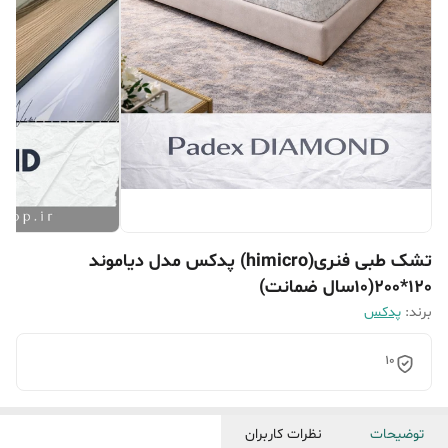
تشک طبی فنری(himicro) پدکس مدل دیاموند
120*200(10سال ضمانت)
برند:
پدکس
10
توضیحات
نظرات کاربران