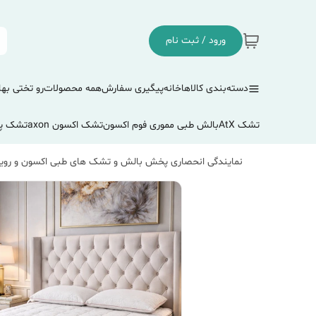
ورود / ثبت نام
دسته‌بندی کالاها
خانه
پیگیری سفارش
همه محصولات
رو تختی بها
تشک AtX
بالش طبی مموری فوم اکسون
تشک اکسون axon
تشک پ
نمایندگی انحصاری پخش بالش و تشک های طبی اکسون و رویا