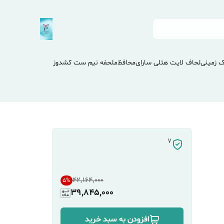
 زمینی
لحاف لایت هتلی سارای
محافظ
ملحفه نیم ست کشدوز
7
۴۲٬۱۶۴٬۰۰۰
5
%
39,845,000
افزودن به سبد خرید