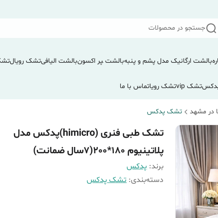
جستجو در محصولات
ره
بالشت ارگانیک مدل پشم و پنبه
بالشت ‍‍‍پر اکسون
بالشت الیافی
تشک رویال
تشک
دکس
تشک vip
تشک رویا
تماس با ما
 در مشهد
تشک پدکس
تشک طبی فنری (himicro)پدکس مدل
پلاتینیوم 180*200(۷سال ضمانت)
برند:
پدکس
دسته‌بندی
:
تشک پدکس