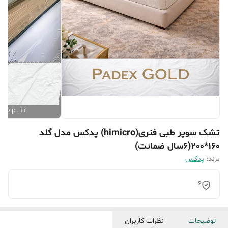
تشک سوپر طبی فنری(himicro) پدکس مدل گلد
160*200(6سال ضمانت)
برند:
پدکس
۶
توضیحات
نظرات کاربران