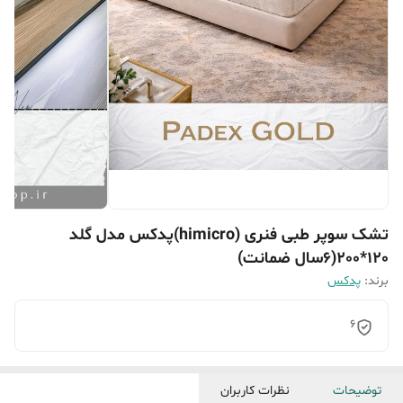
تشک سوپر طبی فنری (himicro)پدکس مدل گلد
120*200(6سال ضمانت)
برند:
پدکس
۶
توضیحات
نظرات کاربران