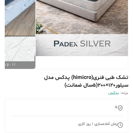
تشک طبی فنری(himicro) پدکس مدل
سیلور120×200(5سال ضمانت)
برند:
پدکس
5
زمان آماده‌سازی
1
روز کاری