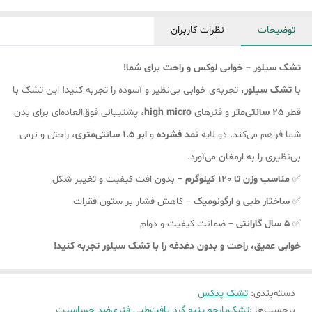
توضیحات
نظرات کاربران
تشک سیلور – خوابی لوکس و راحت برای شما!
با
تشک سیلور
، تجربه‌ی خوابی بی‌نظیر و آسوده را تجربه کنید! این تشک با
قطر
25 سانتی‌متر
و فنرهای
high micro
، پشتیبانی فوق‌العاده‌ای برای بدن
شما فراهم می‌کند. دو لایه
نمد فشرده
و
ابر 1.5 سانتی‌متری
، راحتی و نرمی
بی‌نظیری را به ارمغان می‌آورد.
✅
مناسب وزن تا 120 کیلوگرم
– بدون افت کیفیت و تغییر شکل
✅
ساختار طبی و ارگونومیک
– کاهش فشار بر ستون فقرات
✅
5 سال گارانتی
– ضمانت کیفیت و دوام
خوابی عمیق، راحت و بدون دغدغه را با تشک سیلور تجربه کنید!
دسته‌بندی
:
تشک پدکس
برچسب‌ها :
تشک
پارچه پنبه گرد بافت
طبی فنری
ضد حساسیت