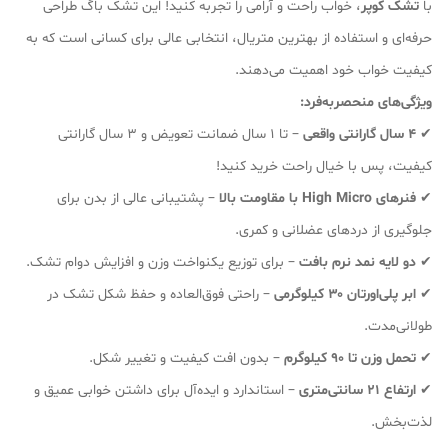
با
تشک کوپر
، خواب راحت و آرامی را تجربه کنید! این تشک باگ طراحی
حرفه‌ای و استفاده از بهترین متریال، انتخابی عالی برای کسانی است که به
کیفیت خواب خود اهمیت می‌دهند.
ویژگی‌های منحصر‌به‌فرد:
✔
۴ سال گارانتی واقعی
– تا ۱ سال ضمانت تعویض و ۳ سال گارانتی
کیفیت، پس با خیال راحت خرید کنید!
✔
فنرهای High Micro با مقاومت بالا
– پشتیبانی عالی از بدن برای
جلوگیری از دردهای عضلانی و کمری.
✔
دو لایه نمد نرم بافت
– برای توزیع یکنواخت وزن و افزایش دوام تشک.
✔
ابر پلی‌اورتان ۳۰ کیلوگرمی
– راحتی فوق‌العاده و حفظ شکل تشک در
طولانی‌مدت.
✔
تحمل وزن تا ۹۰ کیلوگرم
– بدون افت کیفیت و تغییر شکل.
✔
ارتفاع ۲۱ سانتی‌متری
– استاندارد و ایده‌آل برای داشتن خوابی عمیق و
لذت‌بخش.