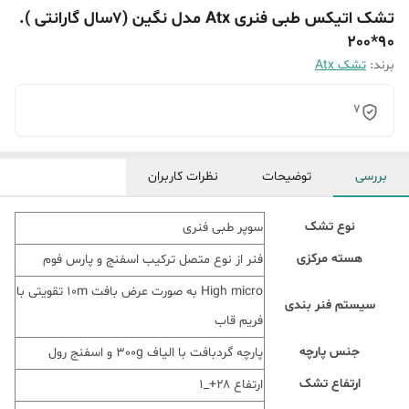
تشک اتیکس طبی فنری Atx مدل نگین (7سال گارانتی ).
90*200
برند:
تشک Atx
7
بررسی
توضیحات
نظرات کاربران
نوع تشک
سوپر طبی فنری
هسته مرکزی
فنر از نوع متصل ترکیب اسفنج و پارس فوم
High micro به صورت عرض بافت 10m تقویتی با
سیستم فنر بندی
فریم قاب
جنس پارچه
پارچه گردبافت با الیاف 300g و اسفنج رول
ارتفاع تشک
ارتفاع ۲۸+_۱