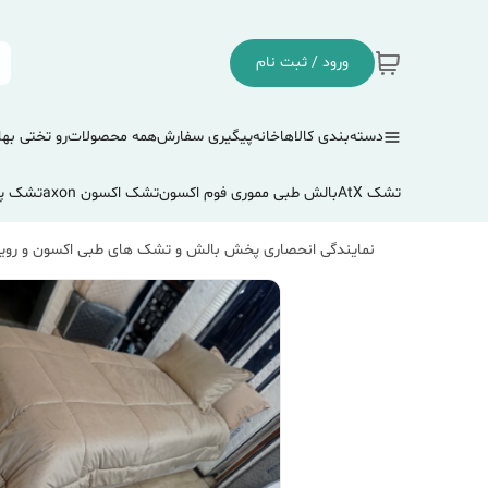
ورود / ثبت نام
دسته‌بندی کالاها
خانه
پیگیری سفارش
همه محصولات
رو تختی بها
تشک AtX
بالش طبی مموری فوم اکسون
تشک اکسون axon
تشک پ
نمایندگی انحصاری پخش بالش و تشک های طبی اکسون و رویا