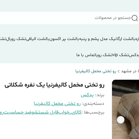
جستجو در محصولات
ره
بالشت ارگانیک مدل پشم و پنبه
بالشت ‍‍‍پر اکسون
بالشت الیافی
تشک رویال
تشک
دکس
تشک vip
تشک رویا
تماس با ما
 در مشهد
رو تختی مخمل کالیفرنیا
رو تختی مخمل کالیفرنیا یک نفره شکلاتی
برند:
پدکس
دسته‌بندی
:
رو تختی مخمل کالیفرنیا
برچسب‌ها :
کالای_خواب
قابل شستشو
ضد حساسیت
رو