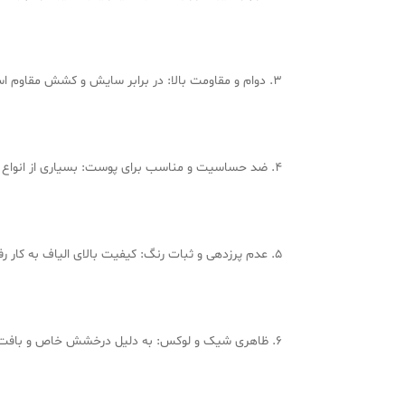
3. دوام و مقاومت بالا: در برابر سایش و کشش مقاوم است، بنابراین با استفاده طولانی‌مدت، کیفیت و زیبایی خود را از دست نمی‌دهد.
4. ضد حساسیت و مناسب برای پوست: بسیاری از انواع مخمل کالیفرنیا ضد آلرژی بوده و برای پوست‌های حساس مناسب هستند.
5. عدم پرزدهی و ثبات رنگ: کیفیت بالای الیاف به کار رفته در آن باعث می‌شود که با شستشو تغییر رنگ ندهد و پرز نگیرد.
6. ظاهری شیک و لوکس: به دلیل درخشش خاص و بافت جذاب، جلوه‌ای مجلل به اتاق خواب می‌بخشد.