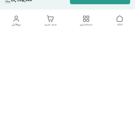
18,975,000
خانه
دسته‌بندی
سبد خرید
پروفایل
دسترسی سریع
تماس با ما
شکایات
درباره ما
قوانین و مقررات
سیاست حریم خصوصی
هفت روز هفته ، ۲۴ ساعت شبانه‌روز پاسخگوی شما هستیم.
شماره تماس
09354305088
آدرس ایمیل
afallah529@gmail.com