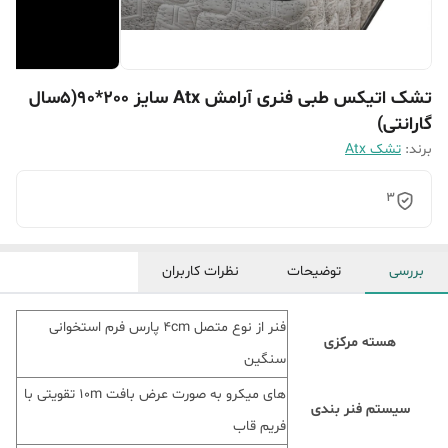
تشک اتیکس طبی فنری آرامش Atx سایز 200*90(5سال
گارانتی)
برند:
تشک Atx
3
بررسی
توضیحات
نظرات کاربران
فنر از نوع متصل 4cm پارس فرم استخوانی
هسته مرکزی
سنگین
های میکرو به صورت عرض بافت 10m تقویتی با
سیستم فنر بندی
فریم قاب