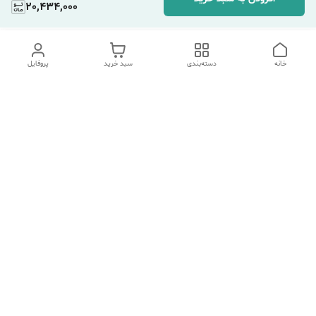
20,434,000
خانه
دسته‌بندی
سبد خرید
پروفایل
دسترسی سریع
تماس با ما
شکایات
درباره ما
قوانین و مقررات
سیاست حریم خصوصی
هفت روز هفته ، ۲۴ ساعت شبانه‌روز پاسخگوی شما هستیم.
شماره تماس
09354305088