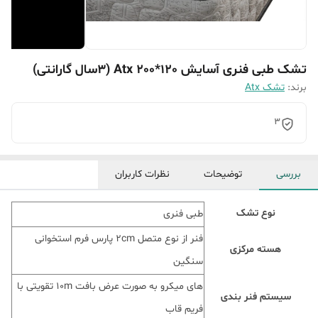
تشک طبی فنری آسایش Atx 200*120 (3سال گارانتی)
برند:
تشک Atx
3
بررسی
توضیحات
نظرات کاربران
نوع تشک
طبی فنری
فنر از نوع متصل 2cm پارس فرم استخوانی
هسته مرکزی
سنگین
های میکرو به صورت عرض بافت 10m تقویتی با
سیستم فنر بندی
فریم قاب