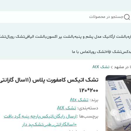
جستجو در محصولات
ره
بالشت ارگانیک مدل پشم و پنبه
بالشت ‍‍‍پر اکسون
بالشت الیافی
تشک رویال
تشک
دکس
تشک vip
تشک رویا
تماس با ما
 در مشهد
تشک AtX
تشک اتیکس کامفورت پلاس (۱۱سال گارا
200*120
برند:
تشک Atx
دسته‌بندی
:
تشک AtX
برچسب‌ها :
ارسال رایگان
اتیکس
پارچه پنبه گرد بافت
10سالگارانتی_طبی
تشک
پد دار