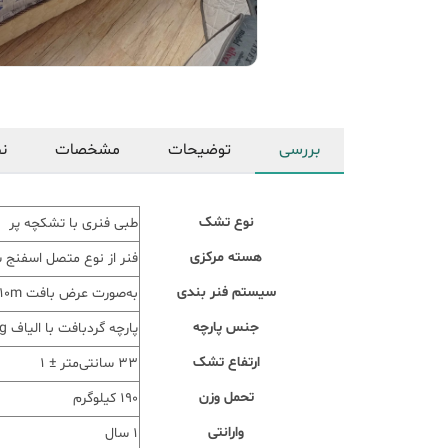
بررسی
توضیحات
مشخصات
نظ
نوع تشک
طبی فنری با تشکچه پر
هسته مرکزی
فنر از نوع متصل اسفنج سنگین 35k پنج سان
سیستم فنر بندی
به‌صورت عرض بافت 10m تقویتی با فریم قاب
جنس پارچه
پارچه گردبافت با الیاف 350g و اسفنج رول
ارتفاع تشک
33 سانتی‌متر ± 1
تحمل وزن
190 کیلوگرم
وارانتی
1 سال