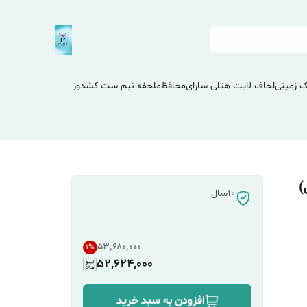
 زمینی
لحاف لایت هتلی سارای
محافظ
ملحفه نیم ست کشدوز
نتی)
10سال
۵۳٬۶۸۰٬۰۰۰
1
%
52,624,000
افزودن به سبد خرید