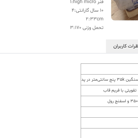
فنر high micro
:
1
10 سال گارانتی
:
4
2
:
33cm
تحمل وزنی 170
:
3
رات کاربران
تی‌متر در پد