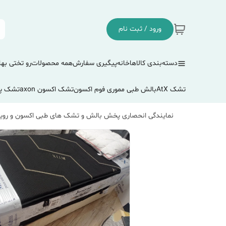
ورود / ثبت نام
دسته‌بندی کالاها
خانه
پیگیری سفارش
همه محصولات
رو تختی بها
تشک AtX
بالش طبی مموری فوم اکسون
تشک اکسون axon
تشک پ
نمایندگی انحصاری پخش بالش و تشک های طبی اکسون و رویا