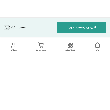
65,120,000
افزودن به سبد خرید
خانه
دسته‌بندی
سبد خرید
پروفایل
دسترسی سریع
تماس با ما
شکایات
درباره ما
قوانین و مقررات