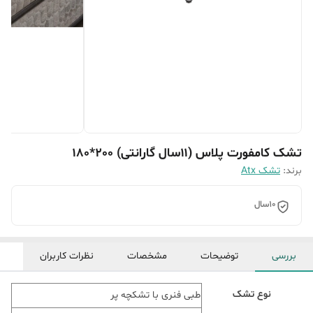
تشک کامفورت پلاس (۱۱سال گارانتی) 200*180
برند:
تشک Atx
10سال
بررسی
توضیحات
مشخصات
نظرات کاربران
نوع تشک
طبی فنری با تشکچه پر