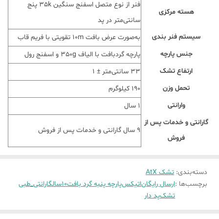
فنر از نوع متصل اسفنج سنگین 35k پنج
هسته مرکزی
سانتی‌متر در پد
سیستم فنر بندی
به‌صورت عرض بافت 10m تقویتی با فریم قاب
جنس پارچه
پارچه گردبافت با الیاف 350g و اسفنج رول
ارتفاع تشک
33 سانتی‌متر ± 1
تحمل وزن
190 کیلوگرم
وارانتی
1 سال
گارانتی و خدمات پس از
9 سال گارانتی و خدمات پس از فروش
فروش
دسته‌بندی
:
تشک AtX
برچسب‌ها :
ارسال رایگان
اتیکس
پارچه پنبه گرد بافت
10سالگارانتی_طبی
تشک
پد دار