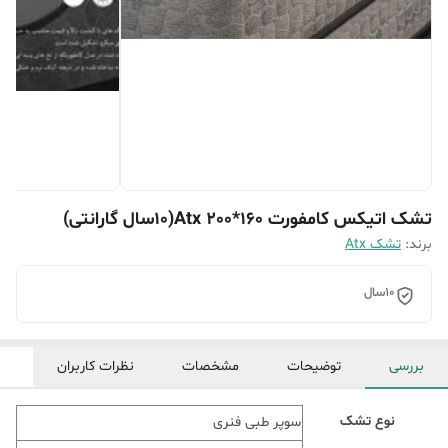
تشک اتیکس کامفورت Atx 200*160(۱۰سال گارانتی)
برند:
تشک Atx
10سال
بررسی
توضیحات
مشخصات
نظرات کاربران
نوع تشک
سوپر طبی فنری