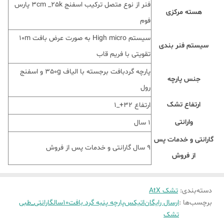
فنر از نوع متصل ترکیب اسفنج 3cm _25k پارس
هسته مرکزی
فوم
سیستم High micro به صورت عرض بافت 10m
سیستم فنر بندی
تقویتی با فریم قاب
پارچه گردبافت برجسته با الیاف 350g و اسفنج
جنس پارچه
رول
ارتفاع تشک
ارتفاع ۳۲+_۱
وارانتی
1 سال
گارانتی و خدمات پس
9 سال گارانتی و خدمات پس از فروش
از فروش
دسته‌بندی
:
تشک AtX
برچسب‌ها :
ارسال رایگان
اتیکس
پارچه پنبه گرد بافت
10سالگارانتی_طبی
تشک