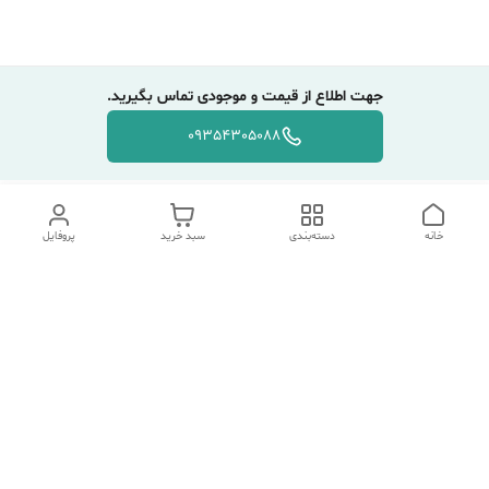
جهت اطلاع از قیمت و موجودی تماس بگیرید.
09354305088
خانه
دسته‌بندی
سبد خرید
پروفایل
دسترسی سریع
تماس با ما
شکایات
درباره ما
قوانین و مقررات