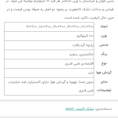
سنی جوان و میانسال با وزن حداکثر هر فرد 90 کیلوگرم توصیه می شود. در
طراحی و ساخت تشک کامفورت بر وجود دو اصل به صرفه بودن قیمت و در
عین حال کیفیت تاکید شده است.
ابعاد
200×120, 200×140, 200×160, 200×180, 200×90
وزن
100 گیلوگرم
جنس
پارچه گردبافت
رنگ
خاکستری, سفید
نوع
اقتصادی طبی فنری
گردش هوا
دارد
سایر
بدون صدا, تهویه و گردش هوا, دارای اکستراپد, ضد حشرات,
توضیحات
طبی فنری
دسته‌بندی
:
تشک اکسون axon