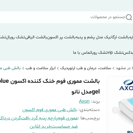
جستجو در محصولات
ره
بالشت ارگانیک مدل پشم و پنبه
بالشت ‍‍‍پر اکسون
بالشت الیافی
تشک رویال
تشک
دکس
تشک vip
تشک رویا
تماس با ما
 در مشهد
سلامت، درمان و طب ارتوپدیک
ابزار سلامت و طب
بالش طبی مم
بالشت مموری فوم خنک کننده اکس
gelمدل نانو
برند:
Axon
دسته‌بندی
:
بالش طبی مموری فوم اکسون
برچسب‌ها :
مموری فوم
پارچه پنبه گرد بافت
گردن درد
اک
ضد حساسیت
خرید انلاین