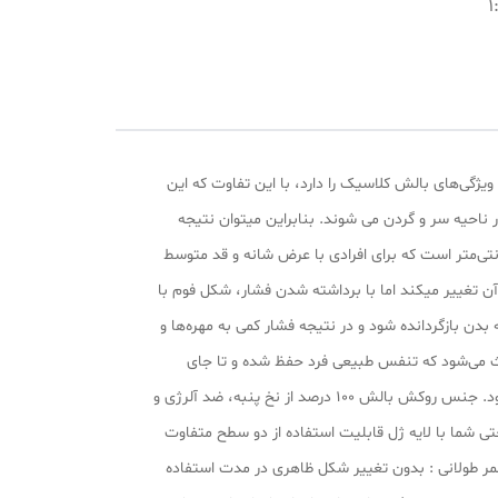
1
گی‌های بالش کلاسیک را دارد، با این تفاوت که این
درجه سانتی گراد کاهش داده و مانع از تعریق در ناحیه سر و گردن می شوند. بنابراین میتوان نتیجه
ل برای کسانی که در خواب زیاد عرق می‌کنند یک انتخاب بسیار مناسب می باشد. ارتفاع این بالش ژل دار 11 و طول آن 68 سانتی‌متر است که برای افرادی با عرض شانه و قد متوسط
 تغییر میکند اما با برداشته شدن فشار، شکل فوم با
دن بازگردانده شود و در نتیجه فشار کمی به مهره‌ها و
اعث می‌شود که تنفس طبیعی فرد حفظ شده و تا جای
ممکن از خروپف جلوگیری شود. همه این ویژگی‌ها باعث پیشگیری از دردها و گرفتگی‌های عضلانی در کوتاه مدت و آرتروز در بلندمدت می‌شود. جنس روکش بالش 100 درصد از نخ پنبه، ضد آلرژی و
شما با لایه ژل قابلیت استفاده از دو سطح متفاوت
ر طولانی : بدون تغییر شکل ظاهری در مدت استفاده