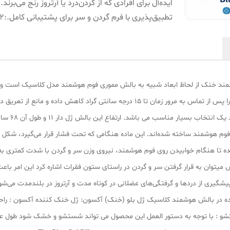
ایده‌آل برای افرادی که از گردن‌درد یا آرتروز رنج می‌برند.
:
تطبیق‌پذیری با فرم گردن و سر برای پشتیبانی کامل.
:
2
ند خنک از لحاظ ابعاد شبیه به بالش مموری فوم هوشمند مدل کلاسیک است و ویژ
مدل دارای ورقه ژلاتینی خنک کننده ایست که دمای بدن را پس از تماس به مرور زمان تا 15 
گرفت این مد
 هوشمند ساخته شده‌اند. این ماده هنگامی که تحت فشار قرار می‌گیرد، شکل آن
شده تا هنگام خوابیدن روی فوم هوشمند، نیروی وزن سر و گردن با شدت کمتری به ب
ش میتوان به قرار گرفتن سر و گردن در راستای ستون فقرات اشاره کرد این امر ب
ه در بالش هوشمند کلاسیک ژل بلو (خنک) آکسون: ژل خنک کننده آکسون : راحتی 
و : با توجه به دستور العمل این محصول می تواند شستشو و خشک شود طول عم