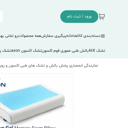
ورود / ثبت نام
دسته‌بندی کالاها
خانه
پیگیری سفارش
همه محصولات
رو تختی بها
تشک AtX
بالش طبی مموری فوم اکسون
تشک اکسون axon
تشک پ
نمایندگی انحصاری پخش بالش و تشک های طبی اکسون و رویا