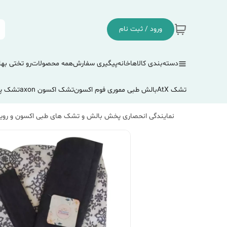
ورود / ثبت نام
دسته‌بندی کالاها
خانه
پیگیری سفارش
همه محصولات
رو تختی بها
تشک AtX
بالش طبی مموری فوم اکسون
تشک اکسون axon
تشک پ
نمایندگی انحصاری پخش بالش و تشک های طبی اکسون و رویا