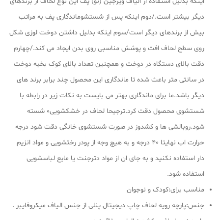
اینکه بدلیل استفاده از الیاف ویرجین (نو) پف این نوع لحاف از برندهای
دیگر بیشتر است./دوم اینکه پس از شستشوماندگاری پف به مراتب
بیش از برندهای دیگر است/سوم اینکه بدلیل داشتن دوخت لوزی شکل
روی سطح لحاف افت و پوشش مناسبی روی بدن ایجاد می کند./چهارم
دقت بالای دستگاه در دوخت و همچنین تعداد بالای کوک بخیه دوخت
در سانتی متر باعث شده تا ماندگاری این محصول چند برابر برند های
دیگر باشد.ما برای ماندگاری بهتر می بایست به نکات زیر در رابطه با
شستشوی محصول دقت کرد.ترجیحا لحاف در خشکشویی0 شسته
شود.روبالشی ها و کشدوز در صورت شستشوی خانگی دقت شود درجه
حرارت اب نهایتا 40 درجه و به هیچ وجه از پودر رختشویی و مواد انزیم
دار استفاده نکنید و به جای ان از مواد دترجنت یا مایع لباسشویی
استفاده شود.
مناسب برای:کودک و نوجوان
جنس:پارچه رویه لحاف چاپ دیجیتال پنلی از جنس الیاف میکروفایبر .