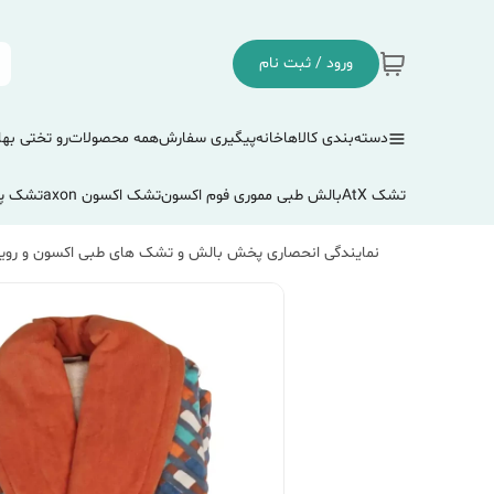
ورود / ثبت نام
دسته‌بندی کالاها
خانه
پیگیری سفارش
همه محصولات
رو تختی بها
تشک AtX
بالش طبی مموری فوم اکسون
تشک اکسون axon
تشک پ
نمایندگی انحصاری پخش بالش و تشک های طبی اکسون و رویا