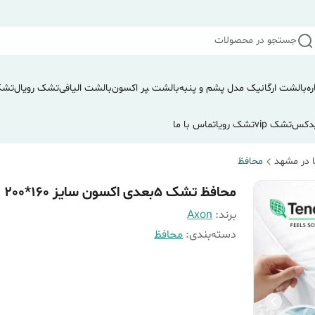
جستجو در محصولات
ره
بالشت ارگانیک مدل پشم و پنبه
بالشت ‍‍‍پر اکسون
بالشت الیافی
تشک رویال
تشک
دکس
تشک vip
تشک رویا
تماس با ما
 در مشهد
محافظ
محافظ تشک 5بعدی اکسون سایز 160*200
برند:
Axon
دسته‌بندی
:
محافظ