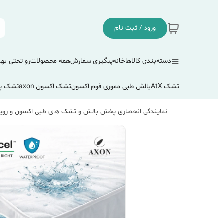
ورود / ثبت نام
دسته‌بندی کالاها
خانه
پیگیری سفارش
همه محصولات
رو تختی بها
تشک AtX
بالش طبی مموری فوم اکسون
تشک اکسون axon
تشک پ
نمایندگی انحصاری پخش بالش و تشک های طبی اکسون و رویا