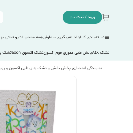
ورود / ثبت نام
دسته‌بندی کالاها
خانه
پیگیری سفارش
همه محصولات
رو تختی بها
تشک AtX
بالش طبی مموری فوم اکسون
تشک اکسون axon
تشک پ
نمایندگی انحصاری پخش بالش و تشک های طبی اکسون و رویا