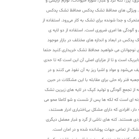
پرز، کنه گرد و غبار، شوره حیوانات، لوازم آرایشی و
ک، بسته به کیفیت تشک و محافظ، می‌تواند عمر تشک شما را پنج تا 10 سال افزایش دهد. ویژگی های محافظ تشک پدکس محافظ تشک پدکس
متحرک و جدا شونده برای تشک به کار می‌رود. استفاده از
لودگی‌ ها امری ضروری است. استفاده از دو لایه‌ ی
 پدکس در ابعاد و اندازه‌ های مختلف در بازار موجود
رای نوجوانان می‌ خواهید محافظ تشک خریداری کنید حتما
ریک است و تا از مزایای اصلی آن این است که تا حدی
ی‌شود و مواد و اشیا ریز به آن نفوذ می‌ کنند و در
ه فنر راه حلی برای مقابله با این مشکلات در حین
از تجمع آلودگی و تولید کپک در لایه های زیرین تشک
نه‌ ای است که لکه‌ ها پس از شست و شو کاملا محو می
دار، افرادی که دارای مشکل بی‌اختیاری ادرار هستند،
ردی هستند. کنه‌ های ناشی از گرد و غبار معضل دیگری
تشک از تمامی جهات پوشانده شده و در امان است.