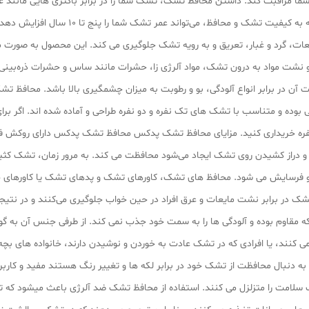
ا مراقبت کند. داشتن محافظ تشک، تشک شما را در برابر باکتری‌ هایی مانند عرق، 
حشرات محافظت می کند. استفاده از محافظ تش
 مایعات، گرد و غبار، تعریق و به رویه تشک جلوگیری می کند. این محصول به صورت 
ت مواد به درون تشک، مواد آلرژی‌ زا، حشرات مانند ساس و حشرات ذره‌بینی و آ
آن در برابر انواع آلودگی، بو و رطوبت به میزان چشمگیری بالا باشد. محافظ تشک
ی بوده و متناسب با تشک‌ های تک نفره و دو نفره طراحی و آماده شده‌ اند. اگر ب
ک نفره خریداری کنید. مزایای محافظ تشک پدکس محافظ تشک پدکس دارای روکش فاب
 و دراز کشیدن روی تشک ایجاد می‌شود محافظت می‌ کند. به مرور زمان، تشک کثیف م
 فرسایش می‌ شود. محافظ‌ های تشک، کاورهای تشک و پدهای تشک یا کاورهای جعب
 در برابر نشت مایعات و عرق افراد در حین خواب جلوگیری می‌کنند و در نتیجه 
قاوم بوده و آلودگی‌ ها را به سمت خود جذب نمی کند. از طرفی جنس آن‌ به گو
ی‌ کنند، یا افرادی که در تشک عادت به خوردن و نوشیدن دارند، خانواده‌ های بچه 
ه به دنبال محافظت از تشک خود در برابر لکه‌ ها و تغییر رنگ هستند مفید و کارب
ب سلامت را متزلزل می کنند. استفاده از محافظ تشک ضد آلرژی باعث میشود که 