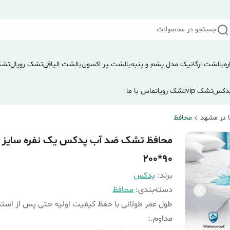
جستجو در محصولات
ره
بالشت ارگانیک مدل پشم و پنبه
بالشت ‍‍‍پر اکسون
بالشت الیافی
تشک رویال
تشک
دکس
تشک vip
تشک رویا
تماس با ما
 در مشهد
محافظ
محافظ تشک ضد آب پدکس یک نفره سایز
90*200
برند:
پدکس
دسته‌بندی
:
محافظ
طول عمر طولانی با حفظ کیفیت اولیه حتی پس از استف
مداوم.
: