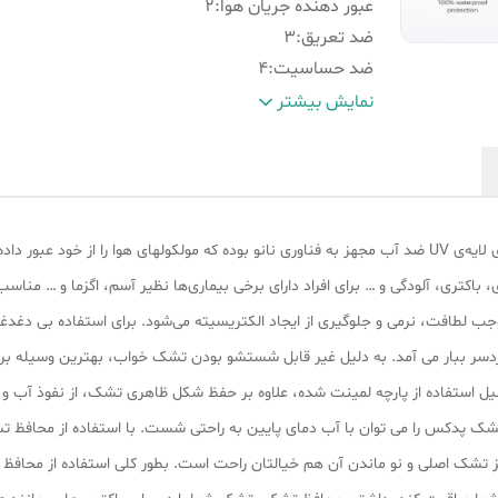
عبور دهنده جریان هوا
:
2
ضد تعریق
:
3
ضد حساسیت
:
4
ضد آب
:
5
نمایش بیشتر
تکنولوژی گردش هوای محافظ تشک ضد آب پدکس، دارای لایه‌ی UV ضد آب مجهز به فناوری نانو بوده که مولکولهای
 باکتری، آلودگی و … برای افراد دارای برخی بیماری‌ها نظیر آسم، اگزما و … مناس
وجب لطافت، نرمی و جلوگیری از ایجاد الکتریسیته می‌شود. برای استفاده بی دغدغه
دسر ببار می آمد. به دلیل غیر قابل شستشو بودن تشک خواب، بهترین وسیله بر
استفاده از پارچه لمینت شده‌، علاوه بر حفظ شکل ظاهری تشک، از نفوذ آب و 
پدکس را می‌ توان با آب دمای پایین به راحتی شست. با استفاده از محافظ تش
میز تشک اصلی و نو ماندن آن هم خیالتان راحت است. بطور کلی استفاده از محا