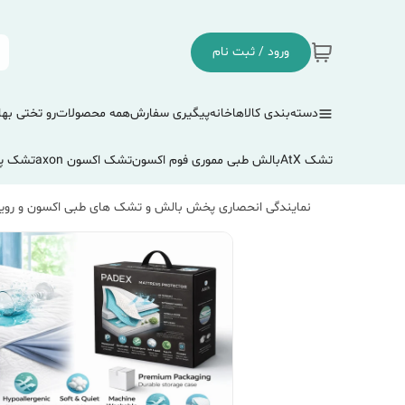
ورود / ثبت نام
دسته‌بندی کالاها
خانه
پیگیری سفارش
همه محصولات
رو تختی بها
تشک AtX
بالش طبی مموری فوم اکسون
تشک اکسون axon
تشک پ
نمایندگی انحصاری پخش بالش و تشک های طبی اکسون و رویا