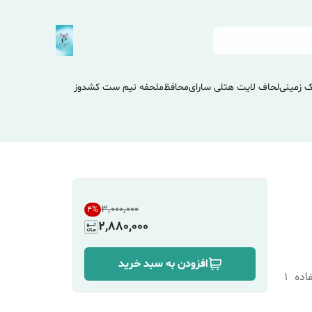
 زمینی
لحاف لایت هتلی سارای
محافظ
ملحفه نیم ست کشدوز
۳٬۰۰۰٬۰۰۰
4
%
2,880,000
افزودن به سبد خرید
اده
1