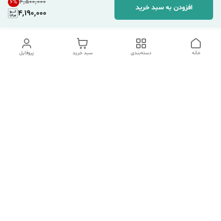
۴٬۵۰۰٬۰۰۰
6
%
افزودن به سبد خرید
4,190,000
خانه
دسته‌بندی
سبد خرید
پروفایل
دسترسی سریع
تماس با ما
شکایات
درباره ما
قوانین و مقررات
سیاست حریم خصوصی
هفت روز هفته ، ۲۴ ساعت شبانه‌روز پاسخگوی شما هستیم.
شماره تماس
09354305088