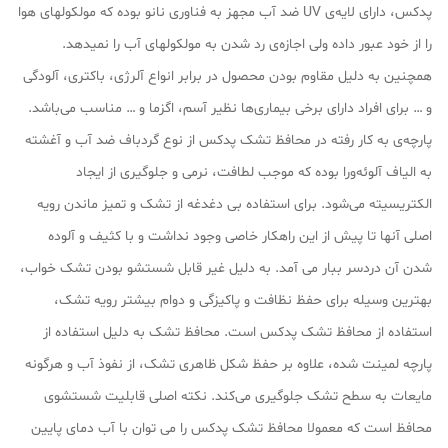
پدکس، دارای لایه‌ی UV ضد آب مجهز به فناوری نانو بوده که مولکولهای هوا
را از خود عبور داده ولی اجازه‌ی رد شدن به مولکولهای آب را نمیدهد.
همچنین به دلیل مقاوم بودن محصول در برابر انواع آلرژی، باکتری، آلودگی
و … برای افراد دارای برخی بیماری‌ها نظیر آسم، اگزما و … مناسب می‌باشد.
پارچه‌ی به کار رفته در محافظ تشک پدکس از نوع گردباف ضد آب و آغشته
به الیاف آلوئه‌ورا بوده که موجب لطافت، نرمی و جلوگیری از ایجاد
الکتریسیته می‌شود. برای استفاده بی دغدغه از تشک و تمیز ماندن رویه
اصلی آنها تا پیش از این راهکار خاصی وجود نداشت و با کثیف و آلوده
شدن آن دردسر ببار می آمد. به دلیل غیر قابل شستشو بودن تشک خواب،
بهترین وسیله برای حفظ نظافت و پاکیزگی و دوام بیشتر رویه تشک،
استفاده از محافظ تشک پدکس است. محافظ تشک به دلیل استفاده از
پارچه لمینت شده‌، علاوه بر حفظ شکل ظاهری تشک، از نفوذ آب و هرگونه
مایعات به سطح تشک جلوگیری می‌کند. نکته اصلی قابلیت شستشوی
محافظ است که معمولا محافظ تشک پدکس را می‌ توان با آب دمای پایین