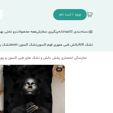
ورود / ثبت نام
دسته‌بندی کالاها
خانه
پیگیری سفارش
همه محصولات
رو تختی بها
تشک AtX
بالش طبی مموری فوم اکسون
تشک اکسون axon
تشک پ
نمایندگی انحصاری پخش بالش و تشک های طبی اکسون و رویا