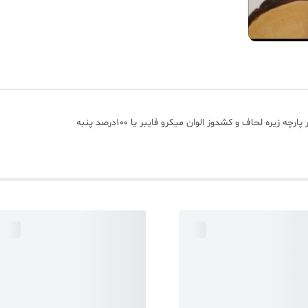
ره لحاف و کشدوز الوان میکرو فایبر یا 100درصد پنبه