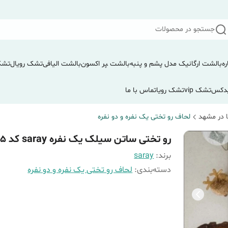
جستجو در محصولات
ره
بالشت ارگانیک مدل پشم و پنبه
بالشت ‍‍‍پر اکسون
بالشت الیافی
تشک رویال
تشک
دکس
تشک vip
تشک رویا
تماس با ما
 در مشهد
لحاف رو تختی یک نفره و دو نفره
رو تختی ساتن سیلک یک نفره saray کد 1135
برند:
saray
دسته‌بندی
:
لحاف رو تختی یک نفره و دو نفره