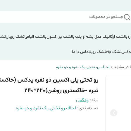
جستجو در محصولات
ره
بالشت ارگانیک مدل پشم و پنبه
بالشت ‍‍‍پر اکسون
بالشت الیافی
تشک رویال
تشک
دکس
تشک vip
تشک رویا
تماس با ما
 در مشهد
لحاف رو تختی یک نفره و دو نفره
رو تختی پلی اکسین دو نفره پدکس (خاکست
تیره -خاکستری روشن)220*240
برند:
پدکس
دسته‌بندی
:
لحاف رو تختی یک نفره و دو نفره