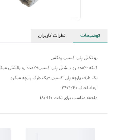
توضیحات
نظرات کاربران
رو تختی پلی اکسین پدکس
6تکه -2عدد رو بالشتی پلی اکسین+2عدد رو بالشتی میکرو +ملحفه تمام کش +رو تختی
یک طرف پارچه پلی اکسین +یک طرف پارچه میکرو
ابعاد لحاف ۲20*240
ملحفه مناسب برای تخت 160-180