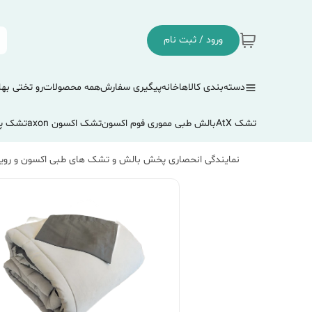
ورود / ثبت نام
دسته‌بندی کالاها
خانه
پیگیری سفارش
همه محصولات
رو تختی بها
تشک AtX
بالش طبی مموری فوم اکسون
تشک اکسون axon
تشک پ
نمایندگی انحصاری پخش بالش و تشک های طبی اکسون و رویا