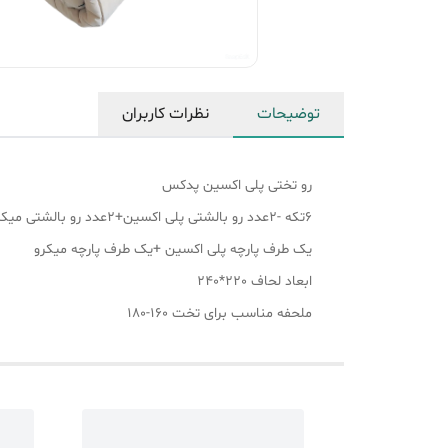
توضیحات
نظرات کاربران
رو تختی پلی اکسین پدکس
6تکه -2عدد رو بالشتی پلی اکسین+2عدد رو بالشتی میکرو +ملحفه تمام کش +رو تختی
یک طرف پارچه پلی اکسین +یک طرف پارچه میکرو
ابعاد لحاف ۲20*240
ملحفه مناسب برای تخت 160-180