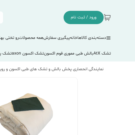
ورود / ثبت نام
دسته‌بندی کالاها
خانه
پیگیری سفارش
همه محصولات
رو تختی بها
تشک AtX
بالش طبی مموری فوم اکسون
تشک اکسون axon
تشک پ
نمایندگی انحصاری پخش بالش و تشک های طبی اکسون و رویا