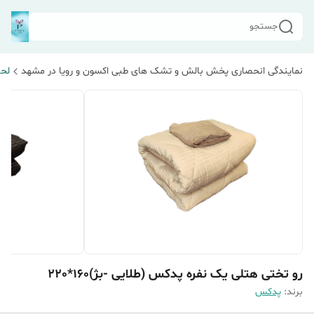
جستجو
نمایندگی انحصاری پخش بالش و تشک های طبی اکسون و رویا در مشهد
لحا
رو تختی هتلی یک نفره پدکس (طلایی -بژ)160*220
برند:
پدکس