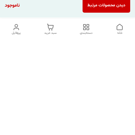
ناموجود
دیدن محصولات مرتبط
خانه
دسته‌بندی
سبد خرید
پروفایل
دسترسی سریع
تماس با ما
شکایات
درباره ما
قوانین و مقررات
سیاست حریم خصوصی
هفت روز هفته ، ۲۴ ساعت شبانه‌روز پاسخگوی شما هستیم.
شماره تماس
09354305088