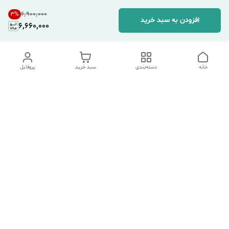
۶٬۹۰۰٬۰۰۰
3
%
افزودن به سبد خرید
6,660,000
خانه
دسته‌بندی
سبد خرید
پروفایل
دسترسی سریع
تماس با ما
شکایات
درباره ما
قوانین و مقررات
سیاست حریم خصوصی
هفت روز هفته ، ۲۴ ساعت شبانه‌روز پاسخگوی شما هستیم.