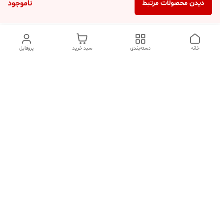
ناموجود
دیدن محصولات مرتبط
خانه
دسته‌بندی
سبد خرید
پروفایل
دسترسی سریع
تماس با ما
شکایات
درباره ما
قوانین و مقررات
سیاست حریم خصوصی
هفت روز هفته ، ۲۴ ساعت شبانه‌روز پاسخگوی شما هستیم.
شماره تماس
09354305088