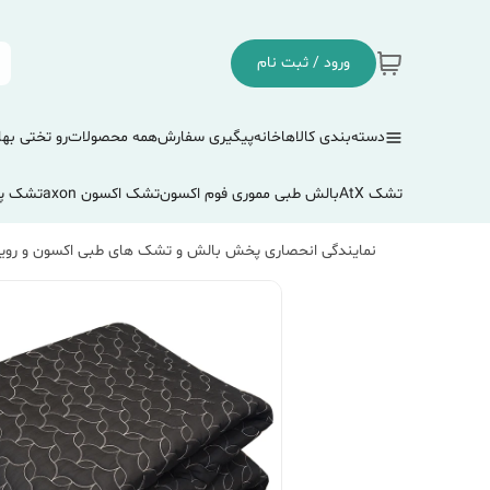
ورود / ثبت نام
دسته‌بندی کالاها
خانه
پیگیری سفارش
همه محصولات
رو تختی بها
تشک AtX
بالش طبی مموری فوم اکسون
تشک اکسون axon
تشک پ
نمایندگی انحصاری پخش بالش و تشک های طبی اکسون و رویا