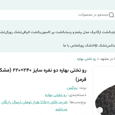
جستجو در محصولات
ره
بالشت ارگانیک مدل پشم و پنبه
بالشت ‍‍‍پر اکسون
بالشت الیافی
تشک رویال
تشک
دکس
تشک vip
تشک رویا
تماس با ما
 در مشهد
رو تختی بهاره
رو تختی بهاره دو نفره سایز 40
قرمز)
برند:
پدکس
دسته‌بندی
:
رو تختی بهاره
برچسب‌ها :
خرید بالای 1/500 هزار تومان ارسال رایگان
میباشد