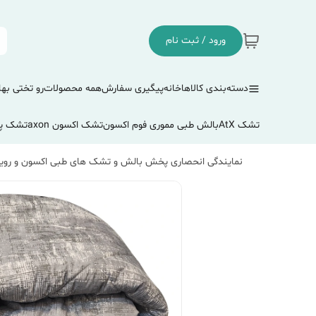
ورود / ثبت نام
دسته‌بندی کالاها
خانه
پیگیری سفارش
همه محصولات
رو تختی بها
تشک AtX
بالش طبی مموری فوم اکسون
تشک اکسون axon
تشک پ
نمایندگی انحصاری پخش بالش و تشک های طبی اکسون و رویا