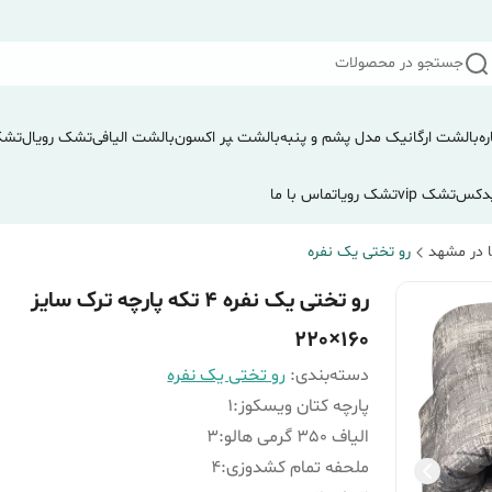
جستجو در محصولات
ره
بالشت ارگانیک مدل پشم و پنبه
بالشت ‍‍‍پر اکسون
بالشت الیافی
تشک رویال
تشک
دکس
تشک vip
تشک رویا
تماس با ما
 در مشهد
رو تختی یک نفره
رو تختی یک نفره 4 تکه پارچه ترک سایز
160×220
دسته‌بندی
:
رو تختی یک نفره
پارچه کتان ویسکوز
:
1
الیاف 350 گرمی هالو
:
3
ملحفه تمام کشدوزی
:
4