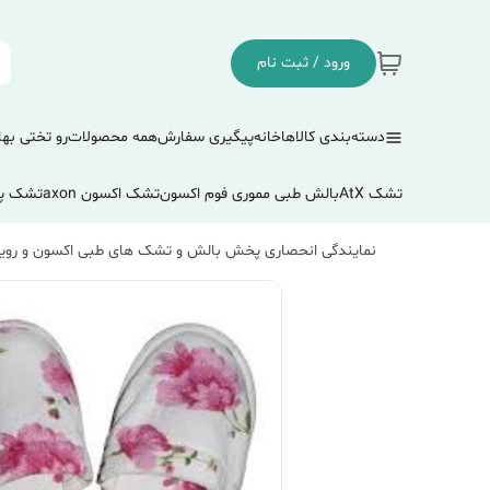
ورود / ثبت نام
دسته‌بندی کالاها
خانه
پیگیری سفارش
همه محصولات
رو تختی بها
تشک AtX
بالش طبی مموری فوم اکسون
تشک اکسون axon
تشک پ
نمایندگی انحصاری پخش بالش و تشک های طبی اکسون و رویا