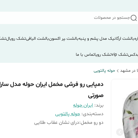
جستجو در محصولات
ره
بالشت ارگانیک مدل پشم و پنبه
بالشت ‍‍‍پر اکسون
بالشت الیافی
تشک رویال
تشک
دکس
تشک vip
تشک رویا
تماس با ما
 در مشهد
حوله پالتویی
دمپایی رو فرشی مخمل ایران حوله مدل سارا
صورتی
برند:
ایران حوله
دسته‌بندی
:
حوله پالتویی
دو رو مخمل
:
درای نشان عقاب طلایی