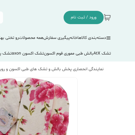
ورود / ثبت نام
دسته‌بندی کالاها
خانه
پیگیری سفارش
همه محصولات
رو تختی بها
تشک AtX
بالش طبی مموری فوم اکسون
تشک اکسون axon
تشک پ
نمایندگی انحصاری پخش بالش و تشک های طبی اکسون و رویا