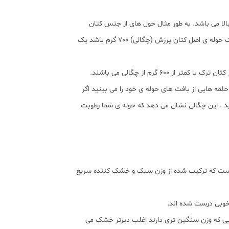
بالا می باشد. به طور مثال حول های از جنس کتان
مصری چگالی شان از 250 گرم می باشد.شما می توانید ان را تهیه کنید. بالاترین کیفیت حوله ها قطعا از 550 گرم به بالا می باشد. وقتی یک حوله ی اصل کتان پرزش (چگالی) 700 گرم باشد یک
لقه هایی از بافت های حوله ی خود را می بینید اگر
د . این چگالی نشان می دهد که حوله ی شما رطوبت
ی است که ترکیب شده از وزن سبک و خشک کننده سریع
 خوبی درست شده اند.
ایی که وزن سنگین تری دارند اغلب دیرتر خشک می