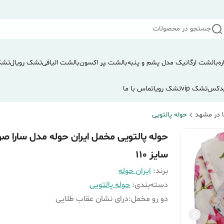
جستجو در محصولات
ره
بالشت ارگانیک مدل پشم و پنبه
بالشت ‍‍‍پر اکسون
بالشت الیافی
تشک رویال
تشک
دکس
تشک vip
تشک رویا
تماس با ما
 در مشهد
حوله پالتویی
حوله پالتویی مخمل ایران حوله مدل سارا صو
سایز 110
برند:
ایران حوله
دسته‌بندی
:
حوله پالتویی
دو رو مخمل
:
درای نشان عقاب طلایی