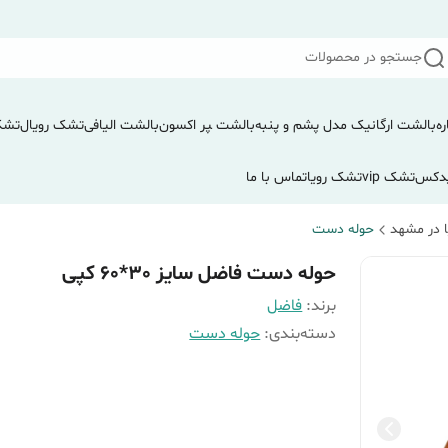
جستجو در محصولات
ره
بالشت ارگانیک مدل پشم و پنبه
بالشت ‍‍‍پر اکسون
بالشت الیافی
تشک رویال
تشک
دکس
تشک vip
تشک رویا
تماس با ما
 در مشهد
حوله دست
حوله دست فاضل سایز 30*60 کپی
برند:
فاضل
دسته‌بندی
:
حوله دست