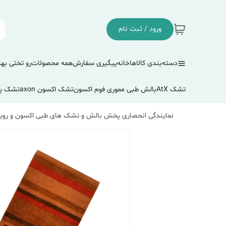
ورود / ثبت نام
دسته‌بندی کالاها
خانه
پیگیری سفارش
همه محصولات
رو تختی بها
تشک AtX
بالش طبی مموری فوم اکسون
تشک اکسون axon
تشک پ
نمایندگی انحصاری پخش بالش و تشک های طبی اکسون و رویا