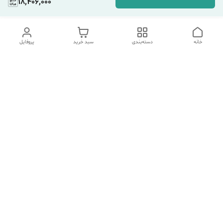
18,406,000
خانه
دسته‌بندی
سبد خرید
پروفایل
دسترسی سریع
تماس با ما
شکایات
درباره ما
قوانین و مقررات
سیاست حریم خصوصی
هفت روز هفته ، ۲۴ ساعت شبانه‌روز پاسخگوی شما هستیم.
شماره تماس
09354305088
آدرس ایمیل
afallah529@gmail.com