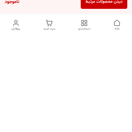
ناموجود
دیدن محصولات مرتبط
خانه
دسته‌بندی
سبد خرید
پروفایل
دسترسی سریع
تماس با ما
شکایات
درباره ما
قوانین و مقررات
سیاست حریم خصوصی
هفت روز هفته ، ۲۴ ساعت شبانه‌روز پاسخگوی شما هستیم.
شماره تماس
09354305088