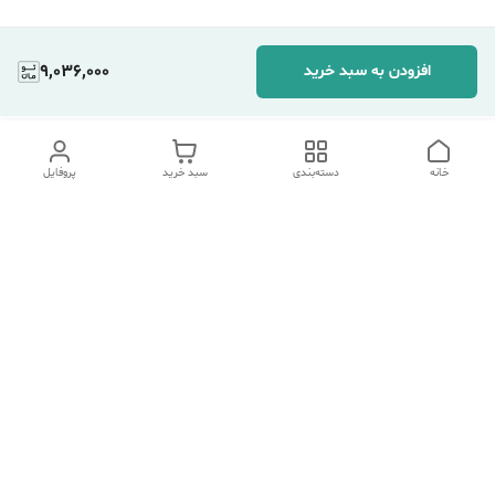
9,036,000
افزودن به سبد خرید
خانه
دسته‌بندی
سبد خرید
پروفایل
دسترسی سریع
تماس با ما
شکایات
درباره ما
قوانین و مقررات
سیاست حریم خصوصی