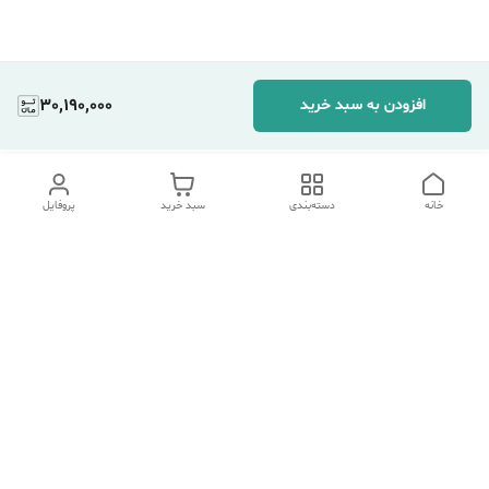
30,190,000
افزودن به سبد خرید
خانه
دسته‌بندی
سبد خرید
پروفایل
دسترسی سریع
تماس با ما
شکایات
درباره ما
قوانین و مقررات
سیاست حریم خصوصی