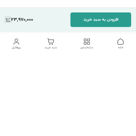
23,970,000
افزودن به سبد خرید
خانه
دسته‌بندی
سبد خرید
پروفایل
دسترسی سریع
تماس با ما
شکایات
درباره ما
قوانین و مقررات
سیاست حریم خصوصی